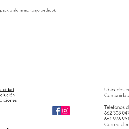
spack
o
aluminio.
(bajo
pedido).
vacidad
Ubicados en
volución
Comunidad 
diciones
Teléfonos d
662 308 04
661 976 95
Correo elec