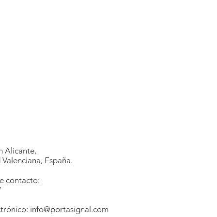
 Alicante,
Valenciana, España.
e contacto:
7
1
trónico:
info@portasignal.com