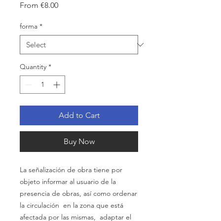
Sale
From
€8.00
Price
forma
*
Quantity
*
Add to Cart
Buy Now
La señalización de obra tiene por
objeto informar al usuario de la
presencia de
obras,
así
como ordenar
la
circulación
en la zona que está
afectada por las
mismas,
adaptar el