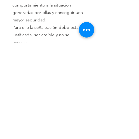
comportamiento a la situación
generadas por ellas y conseguir una
mayor seguridad.
Para ello la señalización debe estar
justificada, ser creíble y no se
excesiva.
Política de privacidad
Política de devolución
Términos y
condiciones
¿Quiénes somos?
Conoce nuestra historia.
Ubicados en Alicante,
Comunidad Valenciana, España.