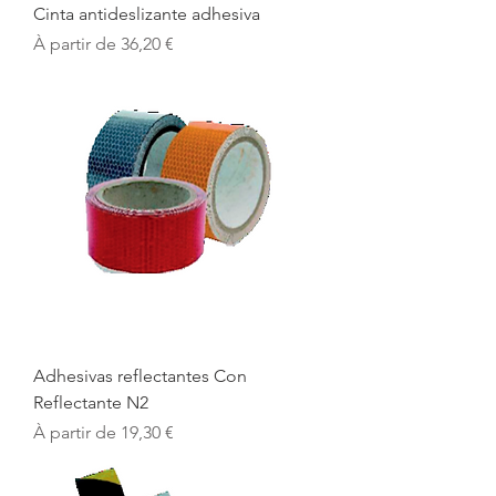
Cinta antideslizante adhesiva
Prix promotionnel
À partir de
36,20 €
Adhesivas reflectantes Con
Reflectante N2
Prix promotionnel
À partir de
19,30 €