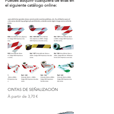
Puedes adquirir cualquiera de ellas en
el siguiente catálogo online:
CINTAS DE SEÑALIZACIÓN
Prix promotionnel
À partir de
3,70 €