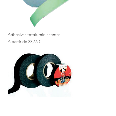
Adhesivas fotoluminiscentes
Prix promotionnel
À partir de
33,66 €