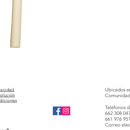
Aperçu rapide
vacidad
Ubicados en
volución
Comunidad 
diciones
Teléfonos d
662 308 04
661 976 95
Correo elec