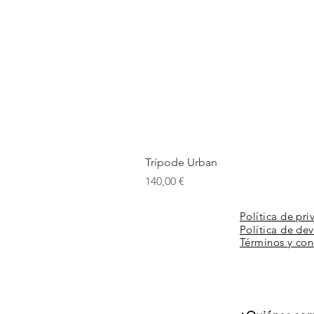
Trípode Urban
Prix
140,00 €
Política de pri
Política de de
Términos y
con