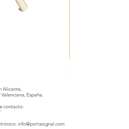
Trípode grande métalico
Prix
98,92 €
 Alicante,
Valenciana, España.
e contacto:
7
1
trónico:
info@portasignal.com