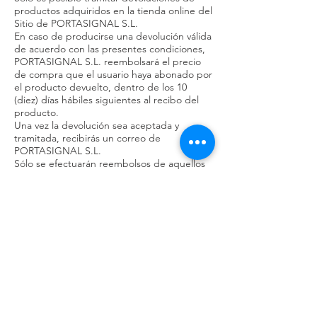
productos adquiridos en la tienda online del
Sitio de PORTASIGNAL S.L.
En caso de producirse una devolución válida
de acuerdo con las presentes condiciones,
PORTASIGNAL S.L. reembolsará el precio
de compra que el usuario haya abonado por
el producto devuelto, dentro de los 10
(diez) días hábiles siguientes al recibo del
producto.
Una vez la devolución sea aceptada y
tramitada, recibirás un correo de
PORTASIGNAL S.L.
Sólo se efectuarán reembolsos de aquellos
productos que hayan sido devueltos
siguiendo nuestra política de devoluciones.
Cuando el motivo de la devolución sea
defecto de fabricación o calidad del
producto, PORTASIGNAL S.L. abonará la
totalidad de la factura en un plazo de diez
(10) días hábiles siguientes al recibo del
producto, así como los gastos de envío
incurridos.
¿Necesitas más información? Si necesitas
más información acerca de garantías y
devoluciones, puedes leer más en nuestra