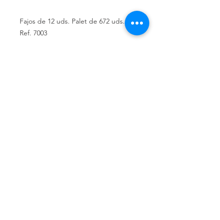
Fajos de 12 uds. Palet de 672 uds.
Ref. 7003
Política de privacidad
Política de devolución
Términos y
condiciones
¿Quiénes somos?
Conoce nuestra historia.
Ubicados en Alicante,
Comunidad Valenciana, España.
Teléfonos de contacto:
662 308 047
661 976 951