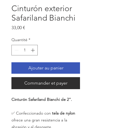
Cinturón exterior
Safariland Bianchi
Prix
33,00 €
Quantité
*
Ajouter au panier
Commander et payer
Cinturón Safariland Bianchi de 2".
✅ Confeccionado con
tela de nylon
ofrece una gran resistencia a la
abrasión y al desgaste.