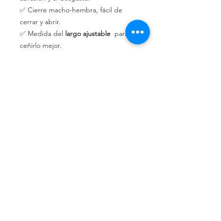
✅ Cierre macho-hembra, fácil de
cerrar y abrir.
✅ Medida del
largo ajustable
para
ceñirlo mejor.
Política de privacidad
Política de devolución
Términos y
condiciones
¿Quiénes somos?
Conoce nuestra historia.
Ubicados en Alicante,
Comunidad Valenciana, España.
Teléfonos de contacto:
662 308 047