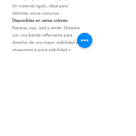
Un materíal rígido, ideal para
delimitar zonas comunes.
Disponibles en varios colores:
Naranja, rojo, azul y verde. Dotados
con una banda reflectante para
dotarlos de una mayor visibilidad en
situaciones e poca visibilidad o
durante la noche.
Política de privacidad
Política de devolución
Términos y
condiciones
¿Quiénes somos?
Conoce nuestra historia.