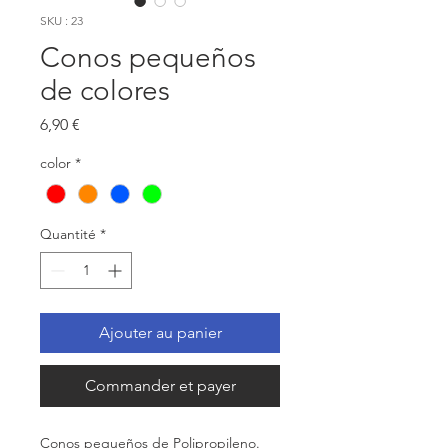
SKU : 23
Conos pequeños
de colores
Prix
6,90 €
color
*
Quantité
*
Ajouter au panier
Commander et payer
Conos pequeños de Polipropileno.