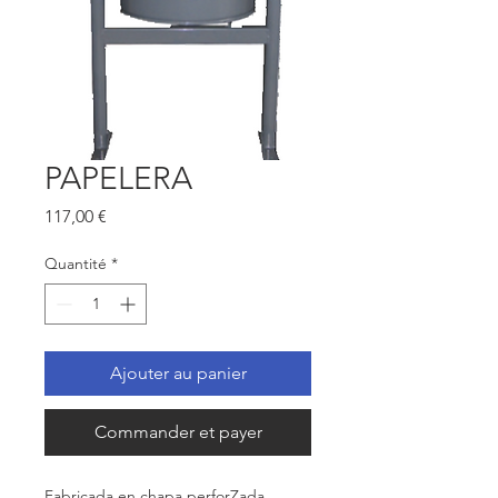
PAPELERA
Prix
117,00 €
Quantité
*
Ajouter au panier
Commander et payer
Fabricada en chapa
perfo
rZada.