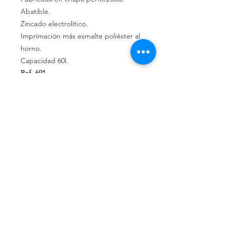
Abatible.
Zincado electrolítico.
Imprimación más esmalte poliéster al
horno.
Capacidad 60l.
Ref. 691
Política de privacidad
Política de devolución
Términos y
condiciones
¿Quiénes somos?
Conoce nuestra historia.
Ubicados en Alicante,
Comunidad Valenciana, España.