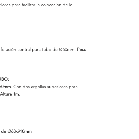
es para facilitar la colocación de la
foración central para tubo de Ø60mm.
Peso
UBO:
50mm
.
Con dos argollas superiores para
Altura
1m.
e de Ø63x910mm