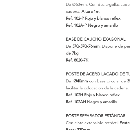
De Ø60mm. Con dos argollas superior
cadena.
Altura
1m
.
Ref. 102-P
Rojo y blanco reflex
Ref. 102A-P
Negro y amarillo
BASE DE CAUCHO EXAGONAL:
De
370x370x76mm
.
Dispone de per
de
7kg
Ref. 8020-7K
POSTE DE ACERO LACADO DE T
De
Ø40mm
con base
circular
de
3
facilitar la colocación de la cadena.
Ref. 102H
Rojo y blanco reflex
Ref. 102AH
Negro y amarillo
POSTE SEPARADOR ESTÁNDAR:
Con cinta extensible retráctil
Post
Base: 320mm