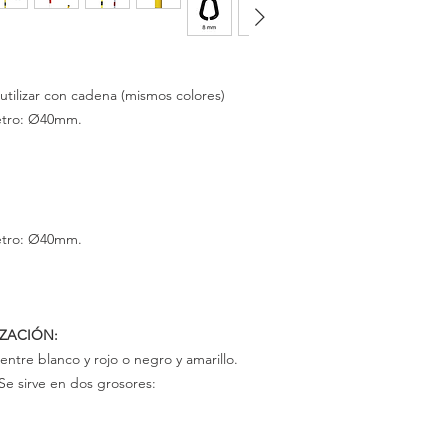
utilizar con cadena (mismos colores)
etro: Ø40mm.
etro: Ø40mm.
IZACIÓN:
r entre blanco y
rojo
o negro y
amarillo.
 Se sirve en dos
grosores: