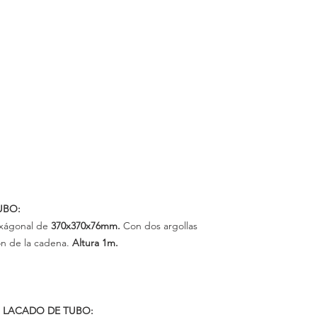
UBO:
xágonal de
370x370x76mm.
Con dos argollas
ión de la cadena.
Altura
1m.
 LACADO DE TUBO: