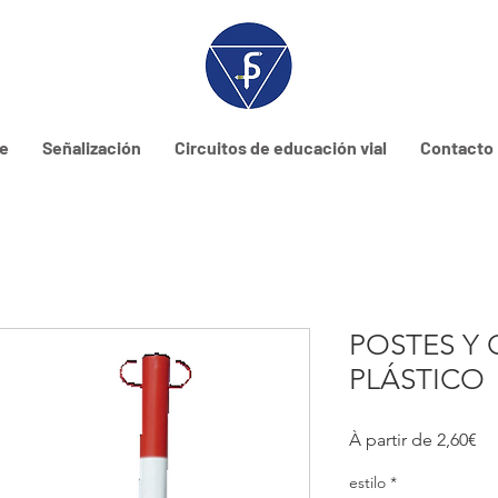
ne
Señalización
Circuitos de educación vial
Contacto
POSTES Y
PLÁSTICO
Pri
À partir de
2,60€
pr
estilo
*