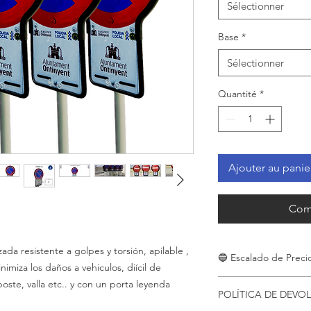
Sélectionner
Base
*
Sélectionner
Quantité
*
Ajouter au panie
Com
zada resistente a golpes y torsión, apilable ,
🔵 Escalado de Preci
nimiza los daños a vehiculos, diícil de
Señal disponible de
oste, valla etc.. y con un porta leyenda
POLÍTICA DE DEVO
precios.