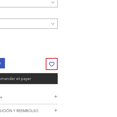
r
mander et payer
os
sde 143€.
Consultar escalado de
LUCIÓN Y REEMBOLSO