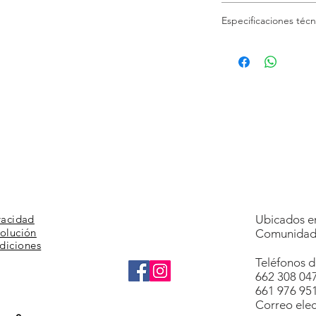
Compromiso de satis
Especificaciones técn
el producto se lo re
adicional.
Altura:
150 cm
Peso:
11 Kg / Posibi
(15Kg)
Almacenaje:
Apilable
Materiales:
Placa tra
de Policarbonato 4m
polipropileno.
vacidad
Ubicados en
volución
Comunidad 
diciones
Teléfonos d
662 308 04
661 976 95
Correo elec