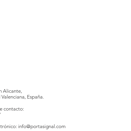
 Alicante,
Valenciana, España.
e contacto:
7
1
trónico:
info@portasignal.com