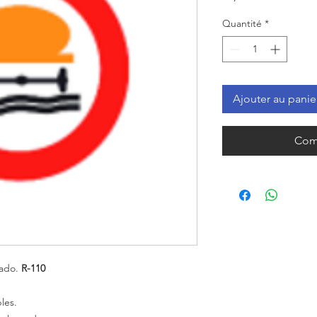
Quantité
*
Ajouter au panie
Com
zado.
R-110
les.