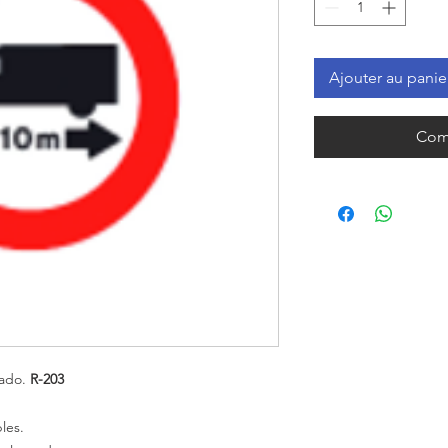
Ajouter au panie
Com
zado.
R-203
les.