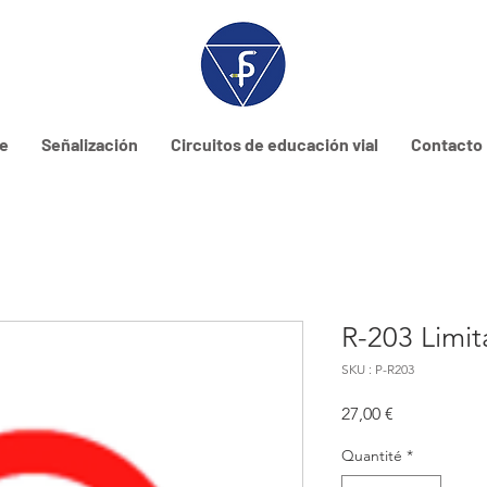
ne
Señalización
Circuitos de educación vial
Contacto
R-203 Limit
SKU : P-R203
Prix
27,00 €
Quantité
*