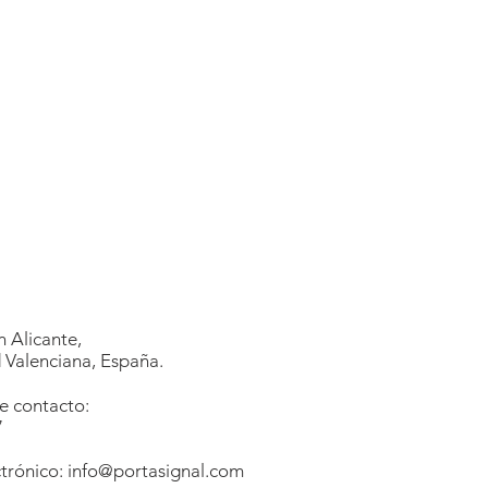
 Alicante,
Valenciana, España.
e contacto:
7
1
trónico:
info@portasignal.com