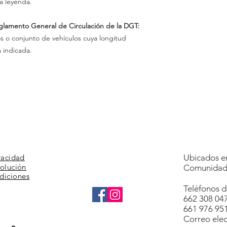
a leyenda.
eglamento General de Circulación de la DGT:
os o conjunto de vehículos cuya longitud
a indicada.
vacidad
Ubicados en
volución
Comunidad 
diciones
Teléfonos d
662 308 04
661 976 95
Correo elec