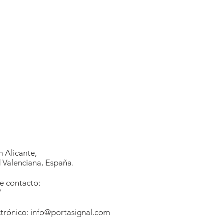
 Alicante,
Valenciana, España.
e contacto:
7
1
trónico:
info@portasignal.com