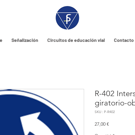
ne
Señalización
Circuitos de educación vial
Contacto
R-402 Inter
giratorio-ob
SKU : P-R402
Prix
27,00 €