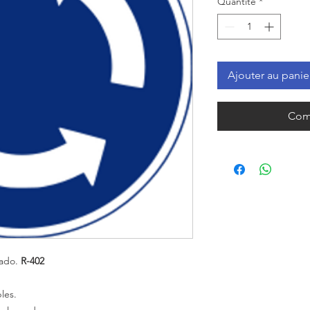
Quantité
*
Ajouter au panie
Com
zado.
R-402
les.