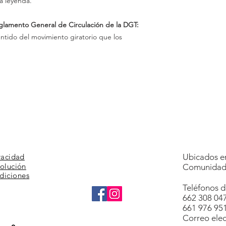
a leyenda.
eglamento General de Circulación de la DGT:
sentido del movimiento giratorio que los
vacidad
Ubicados en
volución
Comunidad 
diciones
Teléfonos d
662 308 04
661 976 95
Correo elec