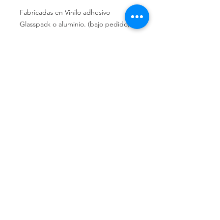
Fabricadas en
Vinilo
adhesivo
Glasspack
o
aluminio.
(bajo
pedido).
Política de privacidad
Política de devolución
Términos y
condiciones
¿Quiénes somos?
Conoce nuestra historia.
Ubicados en Alicante,
Comunidad Valenciana, España.
Teléfonos de contacto:
662 308 047
661 976 951
Correo