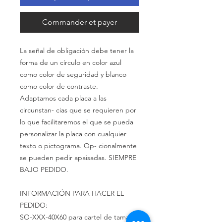
Commander et payer
La señal de obligación debe tener la
forma de un círculo en color azul
como color de seguridad y blanco
como color de contraste.
Adaptamos
cada placa
a
las
circunstan- cias
que
se
requieren
por
lo
que
facilitaremos
el
que
se
pueda
personalizar
la
placa
con
cualquier
texto
o
pictograma.
Op-
cionalmente
se
pueden pedir
apaisadas.
SIEMPRE
BAJO
PEDIDO.
INFORMACIÓN PARA HACER EL
PEDIDO:
SO-XXX-40X60 para cartel de tamaño