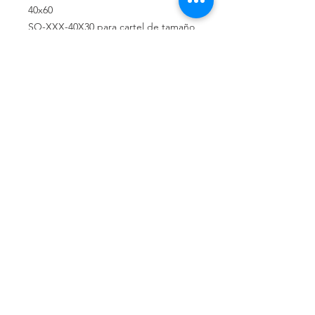
40x60
SO-XXX-40X30 para cartel de tamaño
30x40
SO-XXX-A4 para cartel de tamaño
21x29
Cuando es sin texto indíquenlo. Estas
señales también se pueden fabricar
en adhesivo y en aluminio.
Política de privacidad
Política de devolución
Términos y
condiciones
¿Quiénes somos?
Conoce nuestra historia.