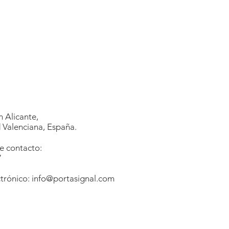
 Alicante,
Valenciana, España.
e contacto:
7
1
trónico:
info@portasignal.com