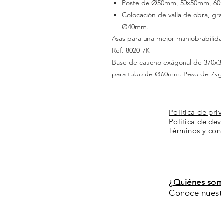
Poste
de
Ø50mm, 50x50mm,
60
Colocación de valla de
obra, gr
Ø40mm.
Asas para una mejor maniobrabilidad
Ref. 8020-7K
Base de caucho exágonal de
370x
para tubo de Ø60mm.
Peso
de
7kg
Política de pri
Política de de
Términos y
con
¿Quiénes so
Conoce nuestr