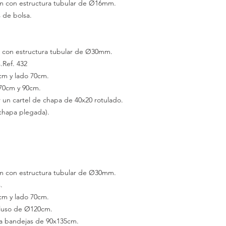
cm con estructura tubular de Ø16mm.
 de bolsa.
m con estructura tubular de Ø30mm.
.
Ref. 432
cm
y lado
70cm.
70cm
y 90cm.
r un cartel de chapa de 40x20 rotulado.
chapa plegada).
cm con estructura tubular de Ø30mm.
.
cm
y lado
70cm.
luso de
Ø120cm.
ra bandejas de
90x135cm.