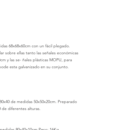
didas 68x68x60cm con un fácil plegado.
lar sobre ellas tanto las señales económicas
y las se- ñales plásticas MOPU, para
rípode esta galvanizado en su conjunto.
 80x40 de medidas
50x50x20cm.
Preparado
 de diferentes alturas.
 medidas 80x40x10cm Peso: 16Kg.