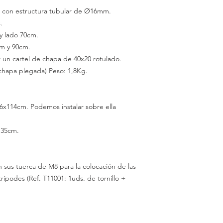
m con estructura tubular de Ø16mm.
.
y lado
70cm.
cm
y 90cm.
r un cartel de chapa de 40x20 rotulado.
hapa plegada) Peso: 1,8Kg.
6x114cm. Podemos instalar sobre ella
135cm.
 sus tuerca de M8 para la colocación de las
trípodes
(Ref.
T11001:
1uds.
de tornillo +