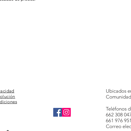
vacidad
Ubicados en
volución
Comunidad 
diciones
Teléfonos d
662 308 04
661 976 95
Correo elec