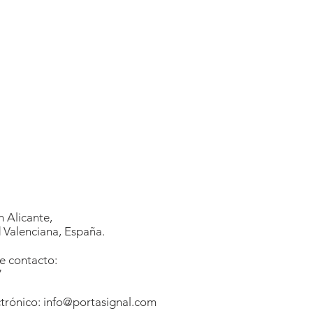
 Alicante,
Valenciana, España.
e contacto:
7
1
trónico:
info@portasignal.com