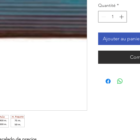
Quantité
*
Ajouter au panie
Com
scalado de precios.