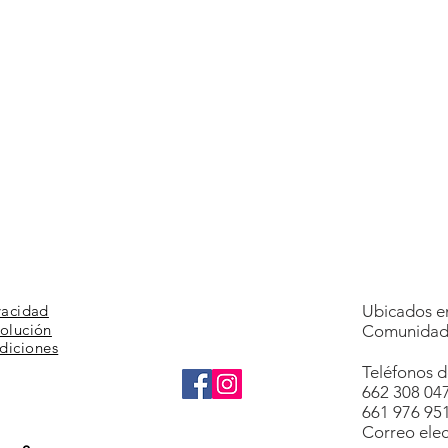
vacidad
Ubicados en
volución
Comunidad 
diciones
Teléfonos d
662 308 04
661 976 95
Correo elec