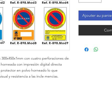
Ajouter au panie
Com
s
300x450x1mm
con cuatro perforaciones de
o horneada con impresión
digital
directa
z protector en polvo horneado lo que
visual y resistencia a las incle mencias.