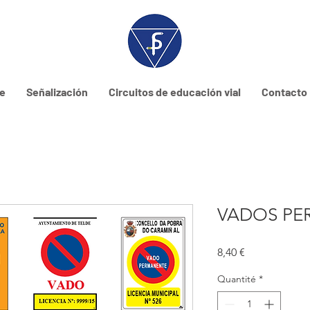
ne
Señalización
Circuitos de educación vial
Contacto
VADOS PE
Prix
8,40 €
Quantité
*