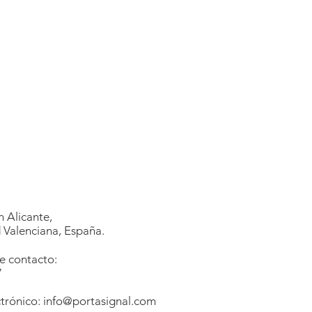
 Alicante,
Valenciana, España.
e contacto:
7
1
trónico:
info@portasignal.com